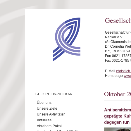
Direkt zum Inhalt
Gesellsc
Gesellschaft fü
Neckar e.V.
c/o Ökumenische
Dr. Cornelia We
B 5, 19 // 6815
Fon 0621-1785
Fax 0621-1785
E-Mail
christli
Homepage
www.
Oktober 2
GCJZ RHEIN-NECKAR
Über uns
Unsere Ziele
Antisemitism
Unsere Aktivitäten
geprägte Kul
Aktuelles
dagegen tun
Abraham-Pokal