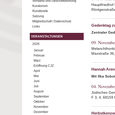
Vorstand und Geschäftsführung
Hauptfriedhof 
Kuratorium
Röntgenstraß
Rundbriefe
Satzung
Mitgliedschaft / Datenschutz
Gedenktag zu
Links
Zentraler Ge
VERANSTALTUNGEN
09. Novembe
2026
Melanchthonki
Januar
Maxstraße 36
Februar
März
Eröffnung CJZ
Hannah Arend
April
Mai
Mit Ilka Sobo
Juni
04. Novembe
Juli
August
Jüdisches Gem
September
F 3, 4, 6815
Oktober
November
Dezember
Herbstkonze