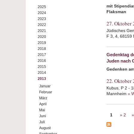
mit Stipendi
2025
Flaksman
2024
2023
27. Oktober
2022
Jüdisches Gem
2021
F 3, 4, 6815
2020
2019
2018
Gedenktag de
2017
Juden nach 
2016
2015
Gedenken am 
2014
2013
22. Oktober
Januar
Kubus, P 2 - 
Februar
Mannheim
» W
März
April
Mai
Seiten
1
2
Juni
Juli
August