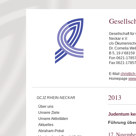
Direkt zum Inhalt
Gesellsc
Gesellschaft fü
Neckar e.V.
c/o Ökumenische
Dr. Cornelia We
B 5, 19 // 6815
Fon 0621-1785
Fax 0621-1785
E-Mail
christli
Homepage
www.
2013
GCJZ RHEIN-NECKAR
Über uns
Unsere Ziele
Judentum ke
Unsere Aktivitäten
Führung über 
Aktuelles
Abraham-Pokal
17. Novembe