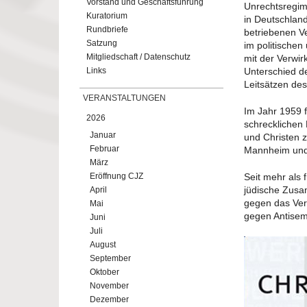
Vorstand und Geschäftsführung
Unrechtsregime
Kuratorium
in Deutschlan
Rundbriefe
betriebenen V
Satzung
im politischen
Mitgliedschaft / Datenschutz
mit der Verwi
Links
Unterschied d
Leitsätzen de
VERANSTALTUNGEN
Im Jahr 1959
2026
schrecklichen
Januar
und Christen 
Februar
Mannheim und 
März
Eröffnung CJZ
Seit mehr als f
jüdische Zusam
April
gegen das Ver
Mai
gegen Antisem
Juni
Juli
August
September
Oktober
November
Dezember