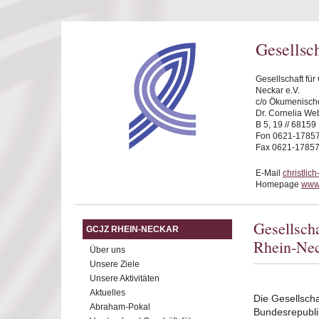
Direkt zum Inhalt
Gesellsc
Gesellschaft fü
Neckar e.V.
c/o Ökumenische
Dr. Cornelia We
B 5, 19 // 6815
Fon 0621-1785
Fax 0621-1785
E-Mail
christli
Homepage
www.
Gesellsch
GCJZ RHEIN-NECKAR
Rhein-Ne
Über uns
Unsere Ziele
Unsere Aktivitäten
Aktuelles
Die Gesellscha
Abraham-Pokal
Bundesrepubli