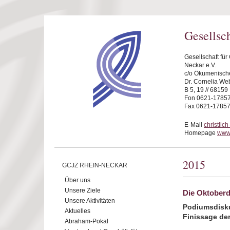
Direkt zum Inhalt
Gesellsc
Gesellschaft fü
Neckar e.V.
c/o Ökumenische
Dr. Cornelia We
B 5, 19 // 6815
Fon 0621-1785
Fax 0621-1785
E-Mail
christli
Homepage
www.
2015
GCJZ RHEIN-NECKAR
Über uns
Unsere Ziele
Die Oktoberd
Unsere Aktivitäten
Podiumsdisk
Aktuelles
Finissage de
Abraham-Pokal