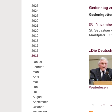
2025
Gedenktag z
2024
Gedenkgotte
2023
2022
09. Novembe
2021
St. Sebastian 
2020
Marktplatz, G
2019
2018
2017
„Die Deutsch
2016
2015
Januar
Februar
März
April
Mai
Juni
Weiterlesen
ab
Juli
August
Seiten
September
1
2
Oktober