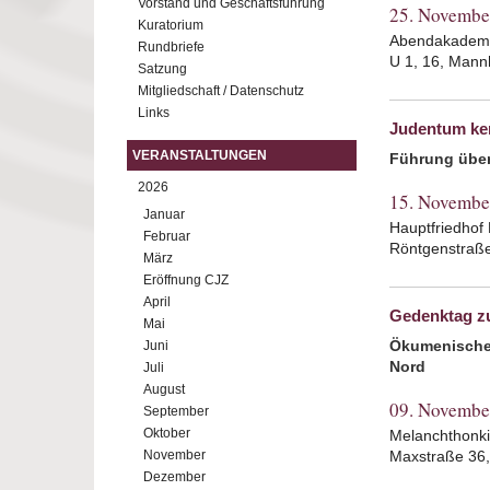
Vorstand und Geschäftsführung
25. Novembe
Kuratorium
Abendakademi
Rundbriefe
U 1, 16, Man
Satzung
Mitgliedschaft / Datenschutz
Links
Judentum ke
VERANSTALTUNGEN
Führung über 
2026
15. Novembe
Januar
Hauptfriedhof
Februar
Röntgenstraß
März
Eröffnung CJZ
April
Gedenktag z
Mai
Ökumenischer
Juni
Nord
Juli
August
09. Novembe
September
Oktober
Melanchthonki
November
Maxstraße 36
Dezember