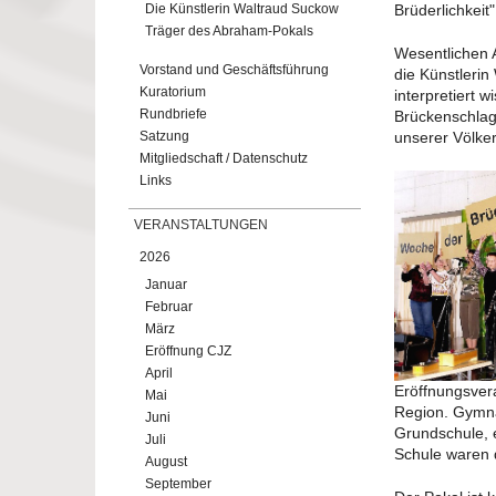
Die Künstlerin Waltraud Suckow
Brüderlichkeit
Träger des Abraham-Pokals
Wesentlichen A
Vorstand und Geschäftsführung
die Künstlerin
Kuratorium
interpretiert 
Rundbriefe
Brückenschlag 
Satzung
unserer Völker
Mitgliedschaft / Datenschutz
Links
VERANSTALTUNGEN
2026
Januar
Februar
März
Eröffnung CJZ
April
Eröffnungsvera
Mai
Region. Gymna
Juni
Grundschule, 
Juli
Schule waren 
August
September