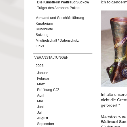
ich folgender
Die Künstlerin Waltraud Suckow
Träger des Abraham-Pokals
Vorstand und Geschäftsführung
Kuratorium
Rundbriefe
Satzung
Mitgliedschaft / Datenschutz
Links
VERANSTALTUNGEN
2026
Januar
Februar
März
Eröffnung CJZ
Inhalte unser
April
nicht die Gren
Mai
gefordert."
Juni
Juli
Mannheim, im
August
Waltraud Su
September