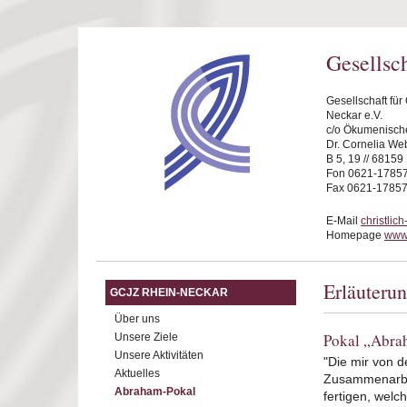
Direkt zum Inhalt
Gesellsc
Gesellschaft fü
Neckar e.V.
c/o Ökumenische
Dr. Cornelia We
B 5, 19 // 6815
Fon 0621-1785
Fax 0621-1785
E-Mail
christli
Homepage
www.
Erläuteru
GCJZ RHEIN-NECKAR
Über uns
Pokal „Abra
Unsere Ziele
Unsere Aktivitäten
"Die mir von d
Aktuelles
Zusammenarbei
Abraham-Pokal
fertigen, welc