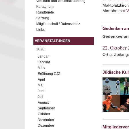
Vorstand und Geschäftsführung
Maktplatzkirch
Kuratorium
Mannheim
» W
Rundbriefe
Satzung
Mitgliedschaft / Datenschutz
Gedenken an 
Links
Gedenkveran
VERANSTALTUNGEN
22. Oktober
2026
Ort u. Zeitan
Januar
Februar
März
Jüdische Kul
Eröffnung CJZ
April
Mai
Juni
Juli
August
September
Oktober
November
Dezember
Mitgliederv