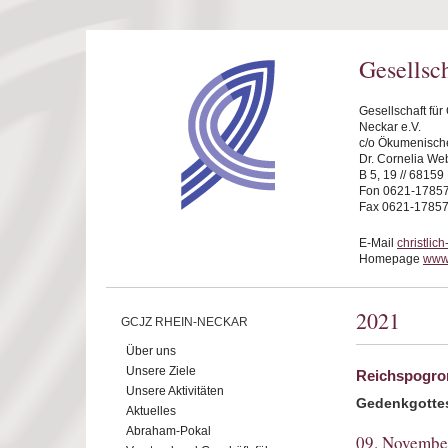
Direkt zum Inhalt
Gesellsc
Gesellschaft fü
Neckar e.V.
c/o Ökumenische
Dr. Cornelia We
B 5, 19 // 6815
Fon 0621-1785
Fax 0621-1785
E-Mail
christli
Homepage
www.
2021
GCJZ RHEIN-NECKAR
Über uns
Unsere Ziele
Reichspogro
Unsere Aktivitäten
Gedenkgotte
Aktuelles
Abraham-Pokal
09. Novembe