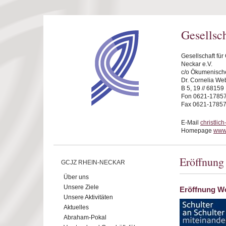
Direkt zum Inhalt
Gesellsc
Gesellschaft fü
Neckar e.V.
c/o Ökumenische
Dr. Cornelia We
B 5, 19 // 6815
Fon 0621-1785
Fax 0621-1785
E-Mail
christli
Homepage
www.
Eröffnung
GCJZ RHEIN-NECKAR
Über uns
Unsere Ziele
Eröffnung Wo
Unsere Aktivitäten
Aktuelles
Abraham-Pokal