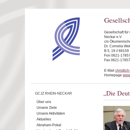
Direkt zum Inhalt
Gesellsc
Gesellschaft fü
Neckar e.V.
c/o Ökumenische
Dr. Cornelia We
B 5, 19 // 6815
Fon 0621-1785
Fax 0621-1785
E-Mail
christli
Homepage
www.
„Die Deuts
GCJZ RHEIN-NECKAR
Über uns
Unsere Ziele
Unsere Aktivitäten
Aktuelles
Abraham-Pokal