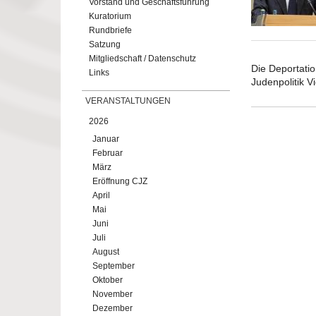
Vorstand und Geschäftsführung
Kuratorium
Rundbriefe
Satzung
Mitgliedschaft / Datenschutz
Die Deportati
Links
Judenpolitik V
VERANSTALTUNGEN
2026
Januar
Februar
März
Eröffnung CJZ
April
Mai
Juni
Juli
August
September
Oktober
November
Dezember