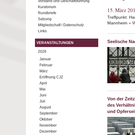
Vorstand und Geschäftsführung
Kuratorium
15. März 20
Rundbriefe
Treffpunkt: H
Satzung
Mannheim
» W
Mitgliedschaft / Datenschutz
Links
Seelische Na
VERANSTALTUNGEN
2026
Januar
Februar
März
Eröffnung CJZ
April
Mai
Juni
Von der Zeit
Juli
des Verhältn
August
und Opfersei
September
Oktober
November
Dezember