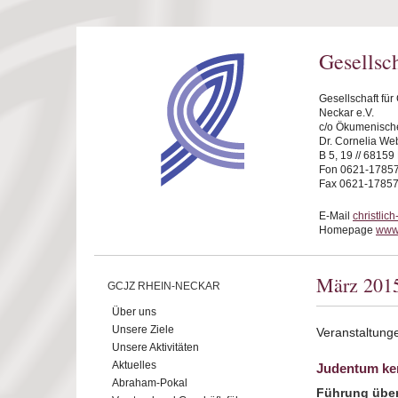
Direkt zum Inhalt
Gesellsc
Gesellschaft fü
Neckar e.V.
c/o Ökumenische
Dr. Cornelia We
B 5, 19 // 6815
Fon 0621-1785
Fax 0621-1785
E-Mail
christli
Homepage
www.
März 201
GCJZ RHEIN-NECKAR
Über uns
Unsere Ziele
Veranstaltung
Unsere Aktivitäten
Aktuelles
Judentum ke
Abraham-Pokal
Führung über 