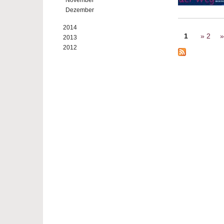
November
Dezember
2014
Seiten
1
2
2013
2012