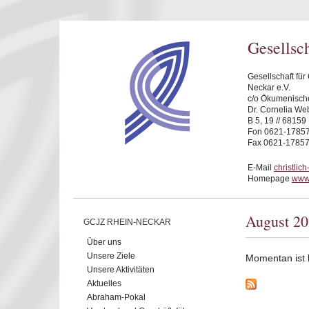
Direkt zum Inhalt
Gesellsc
Gesellschaft fü
Neckar e.V.
c/o Ökumenische
Dr. Cornelia We
B 5, 19 // 6815
Fon 0621-1785
Fax 0621-1785
E-Mail
christli
Homepage
www.
August 2
GCJZ RHEIN-NECKAR
Über uns
Unsere Ziele
Momentan ist ke
Unsere Aktivitäten
Aktuelles
Abraham-Pokal