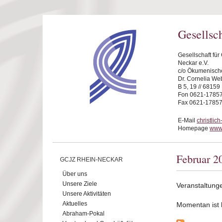
Direkt zum Inhalt
Gesellsc
Gesellschaft fü
Neckar e.V.
c/o Ökumenische
Dr. Cornelia We
B 5, 19 // 6815
Fon 0621-1785
Fax 0621-1785
E-Mail
christli
Homepage
www.
Februar 2
GCJZ RHEIN-NECKAR
Über uns
Unsere Ziele
Veranstaltung
Unsere Aktivitäten
Aktuelles
Momentan ist ke
Abraham-Pokal