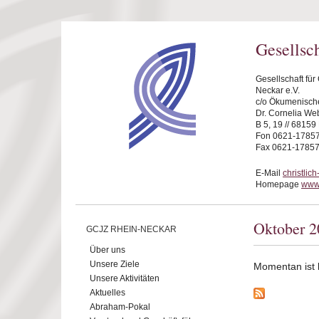
Direkt zum Inhalt
Gesellsc
Gesellschaft fü
Neckar e.V.
c/o Ökumenische
Dr. Cornelia We
B 5, 19 // 6815
Fon 0621-1785
Fax 0621-1785
E-Mail
christli
Homepage
www.
Oktober 2
GCJZ RHEIN-NECKAR
Über uns
Unsere Ziele
Momentan ist ke
Unsere Aktivitäten
Aktuelles
Abraham-Pokal