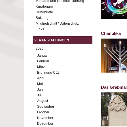
Vorstand und Geschäftsführung
Kuratorium
Rundbriefe
Satzung
Mitgliedschaft / Datenschutz
Links
Chanukka
VERANSTALTUNGEN
2026
Januar
Februar
März
Eröffnung CJZ
April
Mai
Das Grabmal
Juni
Juli
August
September
Oktober
November
Dezember