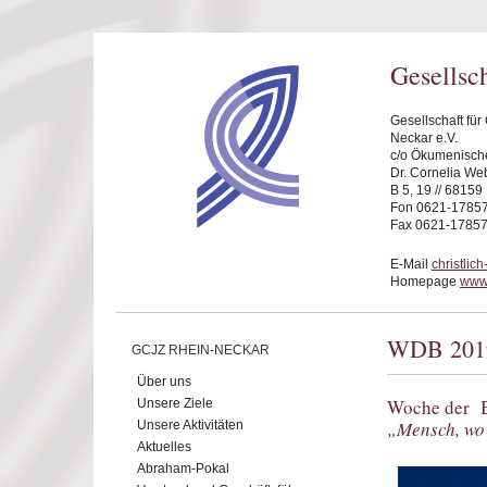
Direkt zum Inhalt
Gesellsc
Gesellschaft fü
Neckar e.V.
c/o Ökumenische
Dr. Cornelia We
B 5, 19 // 6815
Fon 0621-1785
Fax 0621-1785
E-Mail
christli
Homepage
www.
WDB 201
GCJZ RHEIN-NECKAR
Über uns
Woche der B
Unsere Ziele
„Mensch, wo
Unsere Aktivitäten
Aktuelles
Abraham-Pokal