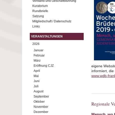
Vorstand und Geschäftsführung
Kuratorium
Rundbriefe
Satzung
Mitgliedschaft / Datenschutz
Links
VERANSTALTUNGEN
2026
Januar
Februar
März
Eröffnung CJZ
eigene Website
informiert, di
April
www.wdb-fran
Mai
Juni
Juli
August
September
Oktober
Regionale Ve
November
Dezember
Mensch, wo 