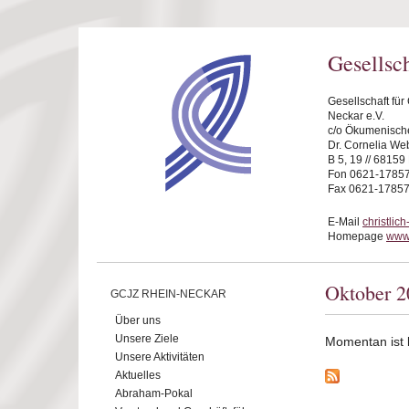
Direkt zum Inhalt
Gesellsc
Gesellschaft fü
Neckar e.V.
c/o Ökumenische
Dr. Cornelia We
B 5, 19 // 6815
Fon 0621-1785
Fax 0621-1785
E-Mail
christli
Homepage
www.
Oktober 2
GCJZ RHEIN-NECKAR
Über uns
Unsere Ziele
Momentan ist ke
Unsere Aktivitäten
Aktuelles
Abraham-Pokal