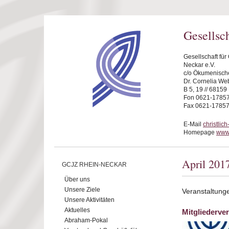
Direkt zum Inhalt
Gesellsc
Gesellschaft fü
Neckar e.V.
c/o Ökumenische
Dr. Cornelia We
B 5, 19 // 6815
Fon 0621-1785
Fax 0621-1785
E-Mail
christli
Homepage
www.
April 201
GCJZ RHEIN-NECKAR
Über uns
Unsere Ziele
Veranstaltunge
Unsere Aktivitäten
Aktuelles
Mitgliederv
Abraham-Pokal