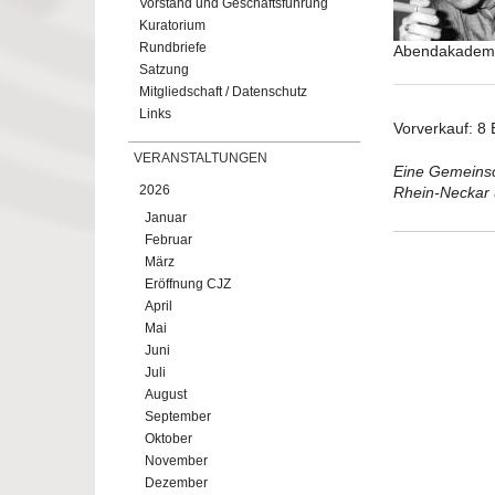
Vorstand und Geschäftsführung
Kuratorium
Rundbriefe
Abendakadem
Satzung
Mitgliedschaft / Datenschutz
Links
Vorverkauf: 8 
VERANSTALTUNGEN
Eine Gemeinsc
2026
Rhein-Neckar 
Januar
Februar
März
Eröffnung CJZ
April
Mai
Juni
Juli
August
September
Oktober
November
Dezember