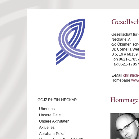
Direkt zum Inhalt
Gesellsc
Gesellschaft fü
Neckar e.V.
c/o Ökumenische
Dr. Cornelia We
B 5, 19 // 6815
Fon 0621-1785
Fax 0621-1785
E-Mail
christli
Homepage
www.
Hommage a
GCJZ RHEIN-NECKAR
Über uns
Unsere Ziele
Unsere Aktivitäten
Aktuelles
Abraham-Pokal