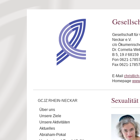
Direkt zum Inhalt
Gesellsc
Gesellschaft fü
Neckar e.V.
c/o Ökumenische
Dr. Cornelia We
B 5, 19 // 6815
Fon 0621-1785
Fax 0621-1785
E-Mail
christli
Homepage
www.
Sexualitä
GCJZ RHEIN-NECKAR
Über uns
Unsere Ziele
Unsere Aktivitäten
Aktuelles
Abraham-Pokal